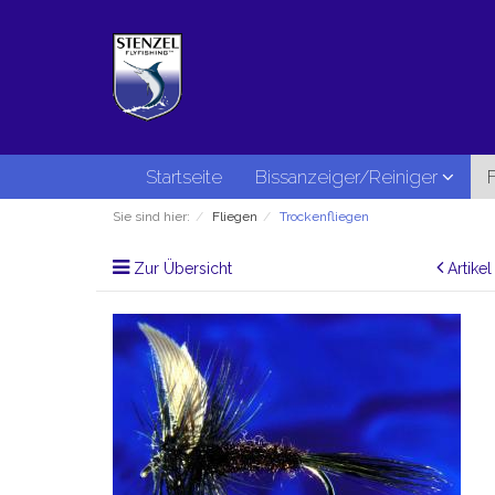
Startseite
Bissanzeiger/Reiniger
Sie sind hier:
Fliegen
Trockenfliegen
Zur Übersicht
Artike