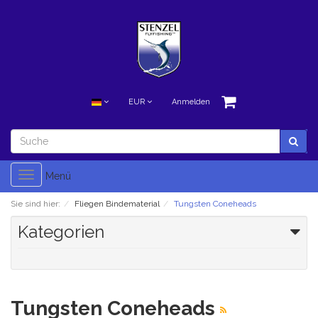
EUR
Anmelden
Toggle
Menü
navigation
Sie sind hier:
Fliegen Bindematerial
Tungsten Coneheads
Kategorien
Tungsten Coneheads