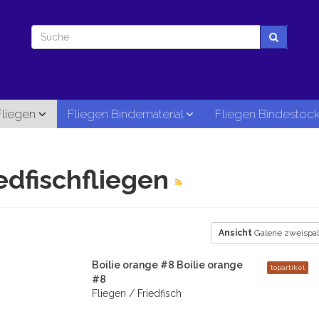
Fliegen
Fliegen Bindematerial
Fliegen Bindestoc
edfischfliegen
Ansicht
Galerie zweispal
Boilie orange #8 Boilie orange
topartikel
#8
Fliegen / Friedfisch