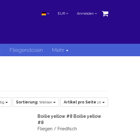
EUR
Anmelden
k
Fliegendosen
Mehr
tig
Sortierung:
Wählen
Artikel pro Seite
10
Boilie yellow #8 Boilie yellow
#8
Fliegen / Friedfisch