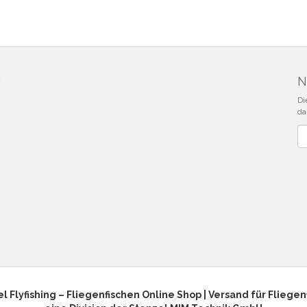
N
N
Di
da
Ne
l Flyfishing – Fliegenfischen Online Shop | Versand für Fliegen