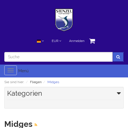
EUR
Anmelden
Toggle
Menü
navigation
Sie sind hier:
Fliegen
Midges
Kategorien
Midges