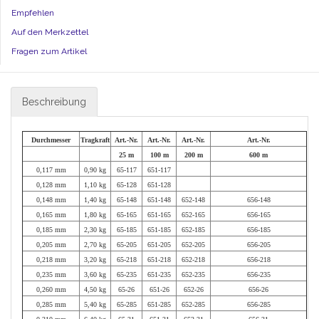
Empfehlen
Auf den Merkzettel
Fragen zum Artikel
Beschreibung
Durchmesser
Tragkraft
Art.-Nr.
Art.-Nr.
Art.-Nr.
Art.-Nr.
25 m
100 m
200 m
600 m
0,117 mm
0,90 kg
65-117
651-117
0,128 mm
1,10 kg
65-128
651-128
0,148 mm
1,40 kg
65-148
651-148
652-148
656-148
0,165 mm
1,80 kg
65-165
651-165
652-165
656-165
0,185 mm
2,30 kg
65-185
651-185
652-185
656-185
0,205 mm
2,70 kg
65-205
651-205
652-205
656-205
0,218 mm
3,20 kg
65-218
651-218
652-218
656-218
0,235 mm
3,60 kg
65-235
651-235
652-235
656-235
0,260 mm
4,50 kg
65-26
651-26
652-26
656-26
0,285 mm
5,40 kg
65-285
651-285
652-285
656-285