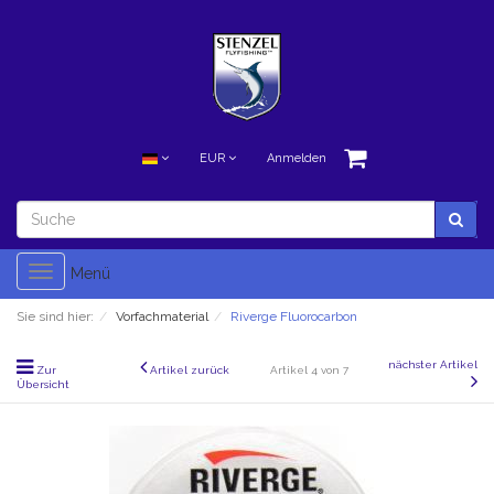
EUR
Anmelden
Toggle
Menü
navigation
Sie sind hier:
Vorfachmaterial
Riverge Fluorocarbon
nächster Artikel
Zur
Artikel zurück
Artikel 4 von 7
Übersicht