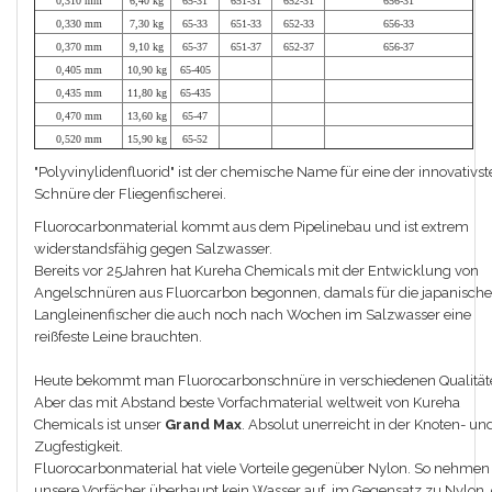
0,310 mm
6,40 kg
65-31
651-31
652-31
656-31
0,330 mm
7,30 kg
65-33
651-33
652-33
656-33
0,370 mm
9,10 kg
65-37
651-37
652-37
656-37
0,405 mm
10,90 kg
65-405
0,435 mm
11,80 kg
65-435
0,470 mm
13,60 kg
65-47
0,520 mm
15,90 kg
65-52
"Polyvinylidenfluorid" ist der chemische Name für eine der innovativs
Schnüre der Fliegenfischerei.
Fluorocarbonmaterial kommt aus dem Pipelinebau und ist extrem
widerstandsfähig gegen Salzwasser.
Bereits vor 25Jahren hat Kureha Chemicals mit der Entwicklung von
Angelschnüren aus Fluorcarbon begonnen, damals für die japanisch
Langleinenfischer die auch noch nach Wochen im Salzwasser eine
reißfeste Leine brauchten.
Heute bekommt man Fluorocarbonschnüre in verschiedenen Qualität
Aber das mit Abstand beste Vorfachmaterial weltweit von Kureha
Chemicals ist unser
Grand Max
. Absolut unerreicht in der Knoten- un
Zugfestigkeit.
Fluorocarbonmaterial hat viele Vorteile gegenüber Nylon. So nehmen
unsere Vorfächer überhaupt kein Wasser auf, im Gegensatz zu Nylon,