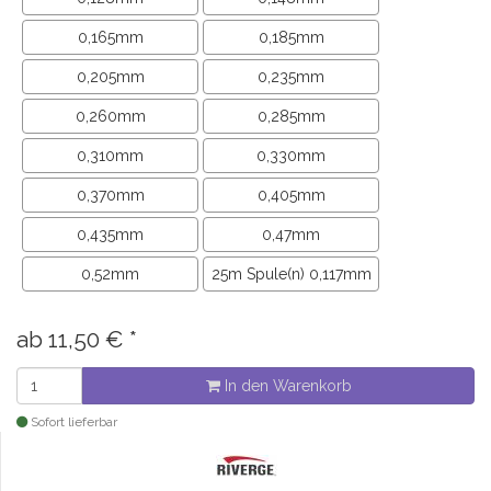
0,165mm
0,185mm
0,205mm
0,235mm
0,260mm
0,285mm
0,310mm
0,330mm
0,370mm
0,405mm
0,435mm
0,47mm
0,52mm
25m Spule(n) 0,117mm
ab
11,50
€
*
In den Warenkorb
Sofort lieferbar