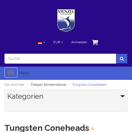
EUR
Anmelden
Toggle
Menü
navigation
Sie sind hier:
Fliegen Bindematerial
Tungsten Coneheads
Kategorien
Tungsten Coneheads