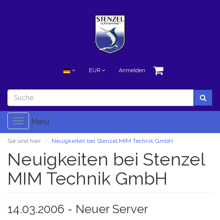
EUR
Anmelden
Toggle
Menü
navigation
Sie sind hier:
Neuigkeiten bei Stenzel MIM Technik GmbH
Neuigkeiten bei Stenzel
MIM Technik GmbH
14.03.2006 -
Neuer Server